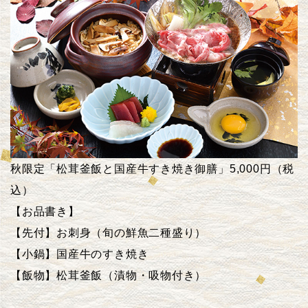
秋限定「松茸釜飯と国産牛すき焼き御膳」5,000円（税
込）
【お品書き】
【先付】お刺身（旬の鮮魚二種盛り）
【小鍋】国産牛のすき焼き
【飯物】松茸釜飯（漬物・吸物付き）