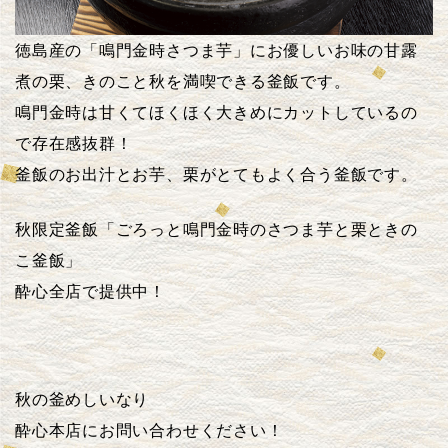
徳島産の「鳴門金時さつま芋」にお優しいお味の甘露
煮の栗、きのこと秋を満喫できる釜飯です。
鳴門金時は甘くてほくほく大きめにカットしているの
で存在感抜群！
釜飯のお出汁とお芋、栗がとてもよく合う釜飯です。
秋限定釜飯「ごろっと鳴門金時のさつま芋と栗ときの
こ釜飯」
酔心全店で提供中！
秋の釜めしいなり
酔心本店にお問い合わせください！