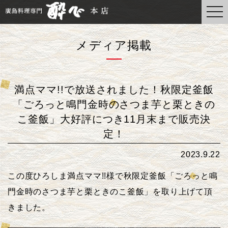
togg
navi
メディア掲載
満点ママ!!で放送されました！秋限定釜飯
「ごろっと鳴門金時のさつま芋と栗ときの
こ釜飯」大好評につき11月末まで販売決
定！
2023.9.22
この度ひろしま満点ママ!!様で秋限定釜飯「ごろっと鳴
門金時のさつま芋と栗ときのこ釜飯」を取り上げて頂
きました。