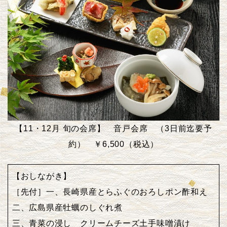
【11・12月 旬の会席】 音戸会席 （3日前迄要予
約） ￥6,500
（税込）
【おしながき】
［先付］一、長崎県産とらふぐのおろしポン酢和え
二、広島県産牡蠣のしぐれ煮
三、青菜の浸し クリームチーズ土手味噌漬け