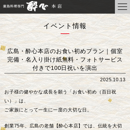
togg
navi
イベント情報
広島・酔心本店のお食い初めプラン｜個室
完備・名入り掛け紙無料・フォトサービス
付きで100日祝いを演出
2025.10.13
お子様の健やかな成長を願う「お食い初め（百日祝
い）」は、
ご家族にとって一生に一度の大切な日。
創業75年、広島の老舗【酔心本店】では、伝統を大切