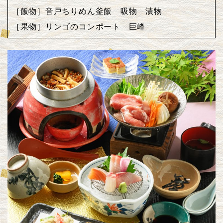
［飯物］音戸ちりめん釜飯 吸物 漬物
［果物］リンゴのコンポート 巨峰