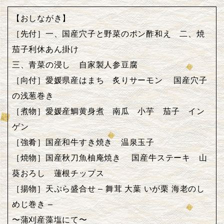
【おしながき】
［先付］一、国産穴子と野菜のポン酢和え 二、焼
茄子利休あん掛け
三、青菜の浸し 自家製人参豆腐
［向付］愛媛県産はまち 炙りサーモン 国産穴子
の浅葱巻き
［煮物］愛媛産鯛黄身煮 南瓜 小芋 茄子 イン
ゲン
［強肴］国産和牛すき焼き 温泉玉子
［焼物］国産秋刀魚柚庵焼き 国産牛ステーキ 山
葵おろし 蓮根チップス
［揚物］天ぷら盛合せ – 舞茸 大葉 いが栗 海老のし
めじ巻き –
〜蒲刈産藻塩にて〜