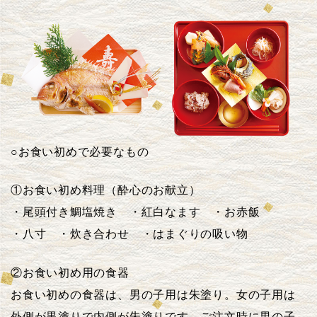
○お食い初めで必要なもの
①お食い初め料理（酔心のお献立）
・尾頭付き鯛塩焼き ・紅白なます ・お赤飯
・八寸 ・炊き合わせ ・はまぐりの吸い物
②お食い初め用の食器
お食い初めの食器は、男の子用は朱塗り。女の子用は
外側が黒塗りで内側が朱塗りです。ご注文時に男の子