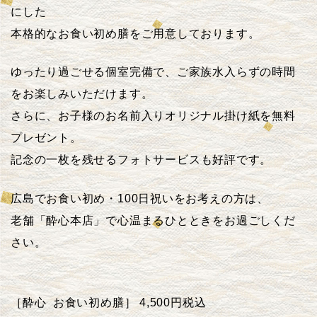
にした
本格的なお食い初め膳をご用意しております。
ゆったり過ごせる
個室完備
で、ご家族水入らずの時間
をお楽しみいただけます。
さらに、
お子様のお名前入りオリジナル掛け紙
を無料
プレゼント。
記念の一枚を残せる
フォトサービス
も好評です。
広島でお食い初め・100日祝いをお考えの方は、
老舗「酔心本店」で心温まるひとときをお過ごしくだ
さい。
［酔心
お食い初め膳］
4,500
円
税込