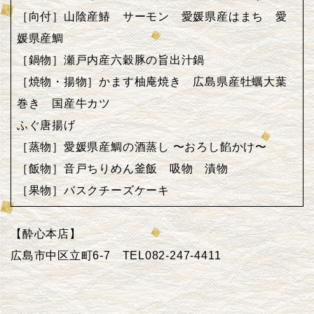
［向付］山陰産鰆 サーモン 愛媛県産はまち 愛
媛県産鯛
［鍋物］瀬戸内産六穀豚の旨出汁鍋
［焼物・揚物］かます柚庵焼き 広島県産牡蠣大葉
巻き 国産牛カツ
ふぐ唐揚げ
［蒸物］愛媛県産鯛の酒蒸し 〜おろし餡かけ〜
［飯物］音戸ちりめん釜飯 吸物 漬物
［果物］バスクチーズケーキ
【酔心本店】
広島市中区立町6-7 TEL082-247-4411