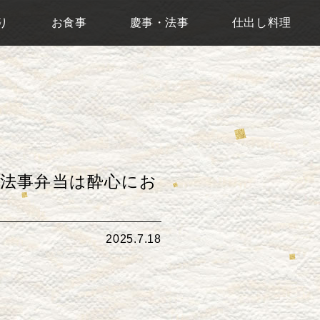
り
お食事
慶事・法事
仕出し料理
法事弁当は酔心にお
2025.7.18