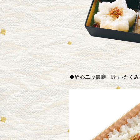
◆酔心二段御膳「匠」-たくみ