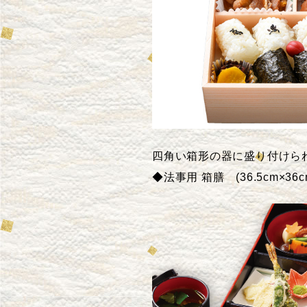
四角い箱形の器に盛り付けら
◆法事用 箱膳 (36.5cm×36