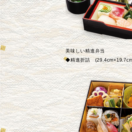
美味しい精進弁当
◆精進折詰 (29.4cm×19.7cm