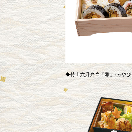
◆特上六升弁当「雅」-みやび