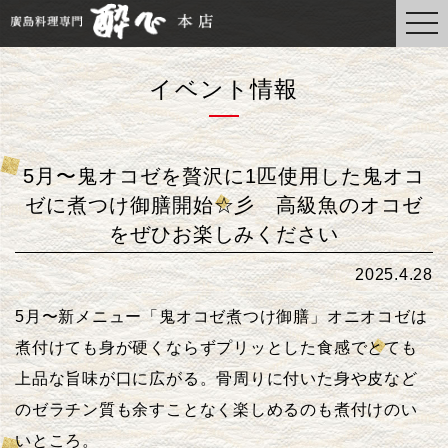
togg
navi
イベント情報
5月〜鬼オコゼを贅沢に1匹使用した鬼オコ
ゼに煮つけ御膳開始☆彡 高級魚のオコゼ
をぜひお楽しみください
2025.4.28
5月〜新メニュー「鬼オコゼ煮つけ御膳」オニオコゼは
煮付けても身が硬くならずプリッとした食感でとても
上品な旨味が口に広がる。骨周りに付いた身や皮など
のゼラチン質も余すことなく楽しめるのも煮付けのい
いところ。