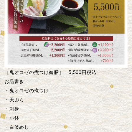
［鬼オコゼの煮つけ御膳］ 5,500円税込
お品書き
・鬼オコゼの煮つけ
・天ぷら
・刺身
・小鉢
・白釜めし