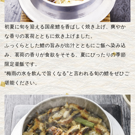
初夏に旬を迎える国産鱧を香ばしく焼き上げ、爽やか
な香りの茗荷とともに炊き上げました。
ふっくらとした鱧の旨みが出汁とともにご飯へ染み込
み、茗荷の香りが食欲をそそる、夏にぴったりの季節
限定釜飯です。
“梅雨の水を飲んで旨くなる”と言われる旬の鱧をぜひご
堪能ください。