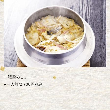
「鱧釜めし」
●
一人前
/2,700
円税込