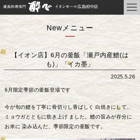
togg
navi
Newメニュー
【イオン店】6月の釜飯「瀬戸内産鱧(は
も)」「イカ墨」
2025.5.26
6月限定季節の釜飯登場です
今が旬の鱧を丁寧に骨切りし香ばしく 白焼きにして、
ミョウガとともに炊き上げ ました。鱧の旨みが存分に
お米に 染み込んだ、季節限定の釜飯です。